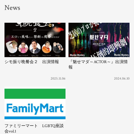
News
シモ振り晩餐会２ 出演情報
『魅せマダ～ACTOR～』出演情
報
2025.11.06
2024.06.10
ファミリーマート LGBTQ座談
会vol.1