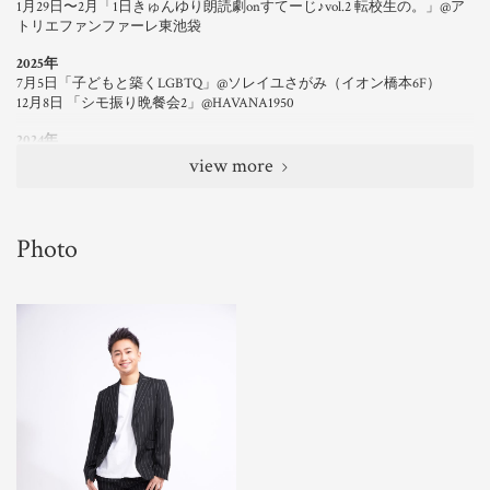
1月29日〜2月「1日きゅんゆり朗読劇
on
すてーじ♪
vol.2
転校生の。」@ア
トリエファンファーレ東池袋
2025年
7月5日「子どもと築くLGBTQ」@ソレイユさがみ（イオン橋本6F）
12月8日 「シモ振り晩餐会2」@HAVANA1950
2024年
4月19日〜21日東京レインボープライド 公式YOUTH PRIDEアンバサダ
view more
ー
6月27日～30日「魅せマダ～ACTOR～」@コフレリオ新宿シアター
2023年
Photo
9月4日 ドラマプレミア23「やわ男とカタ子」５話
8月28日 ドラマプレミア23「やわ男とカタ子」４話
3月4日 AbemaTV「声優と夜あそびウォーカーズ【下野紘×内田真礼】
#37」
2月25日 AbemaTV「声優と夜あそびウォーカーズ【下野紘×内田真礼】
#36」
2022年
8月26日 ２すとりーと主催ゲイオンリーイベント「Gala vol.2」
@AiSOTOPE LOUNGE
8月20日 AbemaTV「声優と夜遊び28時間テレビ大感謝祭」
4月23日 AbemaTV「声優と夜あそびウォーカーズ【下野紘×内田真
礼】」