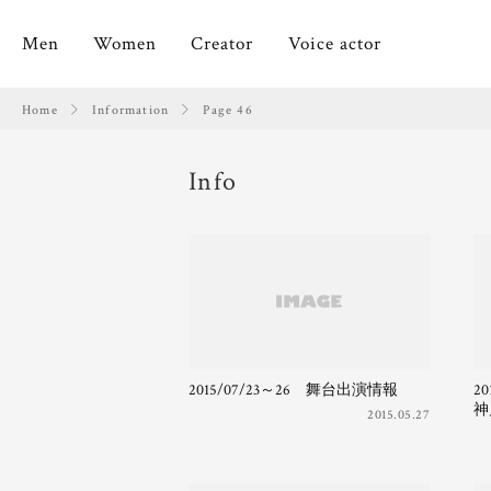
Men
Women
Creator
Voice actor
Home
Information
Page 46
Info
2015/07/23～26 舞台出演情報
20
神
2015.05.27