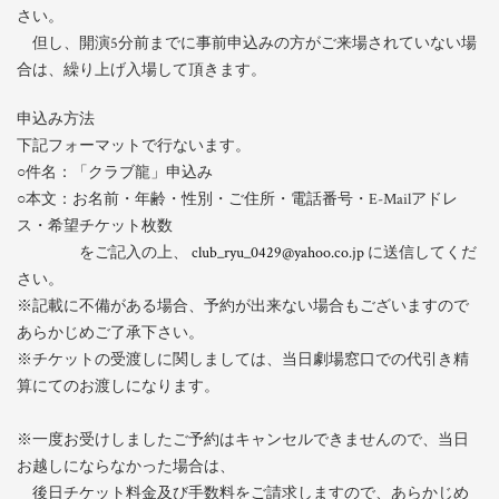
さい。
但し、開演5分前までに事前申込みの方がご来場されていない場
合は、繰り上げ入場して頂きます。
申込み方法
下記フォーマットで行ないます。
○件名：「クラブ龍」申込み
○本文：お名前・年齢・性別・ご住所・電話番号・E-Mailアドレ
ス・希望チケット枚数
をご記入の上、
club_ryu_0429@yahoo.co.jp
に送信してくだ
さい。
※記載に不備がある場合、予約が出来ない場合もございますので
あらかじめご了承下さい。
※チケットの受渡しに関しましては、当日劇場窓口での代引き精
算にてのお渡しになります。
※一度お受けしましたご予約はキャンセルできませんので、当日
お越しにならなかった場合は、
後日チケット料金及び手数料をご請求しますので、あらかじめ