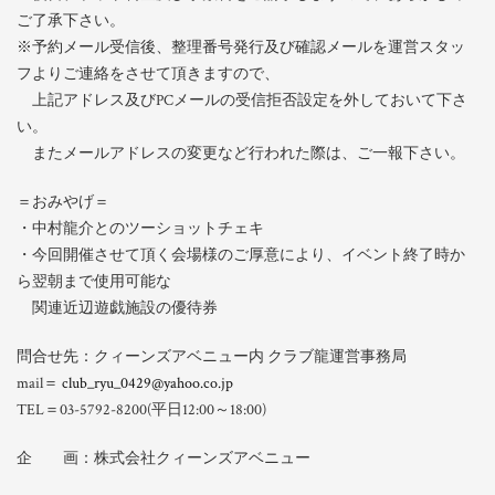
ご了承下さい。
※予約メール受信後、整理番号発行及び確認メールを運営スタッ
フよりご連絡をさせて頂きますので、
上記アドレス及びPCメールの受信拒否設定を外しておいて下さ
い。
またメールアドレスの変更など行われた際は、ご一報下さい。
＝おみやげ＝
・中村龍介とのツーショットチェキ
・今回開催させて頂く会場様のご厚意により、イベント終了時か
ら翌朝まで使用可能な
関連近辺遊戯施設の優待券
問合せ先：クィーンズアベニュー内 クラブ龍運営事務局
mail＝
club_ryu_0429@yahoo.co.jp
TEL＝03-5792-8200(平日12:00～18:00)
企 画：株式会社クィーンズアベニュー