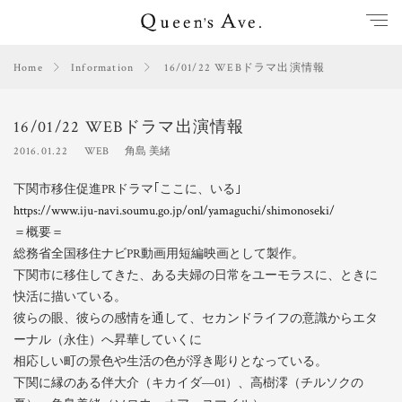
Home
Information
16/01/22 WEBドラマ出演情報
16/01/22 WEBドラマ出演情報
2016.01.22
WEB
角島 美緒
下関市移住促進PRドラマ｢ここに、いる｣
https://www.iju-navi.soumu.go.jp/onl/yamaguchi/shimonoseki/
＝概要＝
総務省全国移住ナビPR動画用短編映画として製作。
下関市に移住してきた、ある夫婦の日常をユーモラスに、ときに
快活に描いている。
彼らの眼、彼らの感情を通して、セカンドライフの意識からエタ
ーナル（永住）へ昇華していくに
相応しい町の景色や生活の色が浮き彫りとなっている。
下関に縁のある伴大介（キカイダ―01）、高樹澪（チルソクの