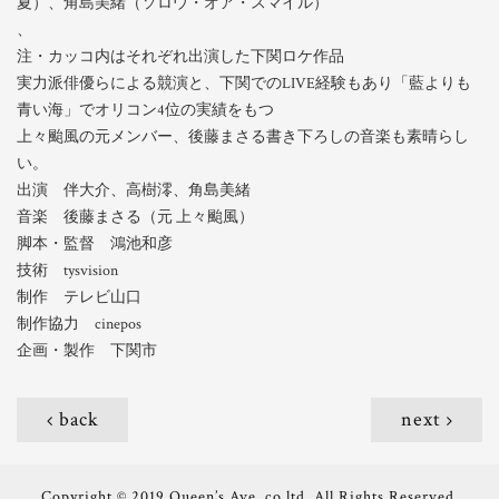
夏）、角島美緒（ソロウ・オア・スマイル）
、
注・カッコ内はそれぞれ出演した下関ロケ作品
実力派俳優らによる競演と、下関でのLIVE経験もあり「藍よりも
青い海」でオリコン4位の実績をもつ
上々颱風の元メンバー、後藤まさる書き下ろしの音楽も素晴らし
い。
出演 伴大介、高樹澪、角島美緒
音楽 後藤まさる（元 上々颱風）
脚本・監督 鴻池和彦
技術 tysvision
制作 テレビ山口
制作協力 cinepos
企画・製作 下関市
back
next
Copyright © 2019 Queen’s Ave. co,ltd. All Rights Reserved.