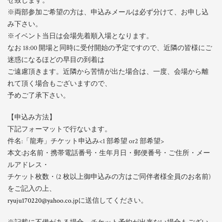
せ致します。
※両部参加ご希望の方は、申込みメールは必ず分けて、お申し込
み下さい。
※イベント当日は会場先着順入場となります。
なお 18:00 開場と同時に受付開始の予定ですので、近隣の皆様にご
迷惑になるほどの早目の到着は
ご遠慮頂きます。近隣から苦情が出た場合は、一度、会場から離
れて頂く場合もございますので、
予めご了承下さい。
【申込み方法】
下記フォーマットで行ないます。
件名:「龍寿」チケット申込み<1 部希望 or2 部希望>
本文:お名前・携帯電話番号・生年月日・郵便番号・ご住所・メー
ルアドレス・
チケット枚数・(2 枚以上御申込みの方はご同伴者様全員のお名前)
をご記入の上、
ryuju170220@yahoo.co.jp
に送信してください。