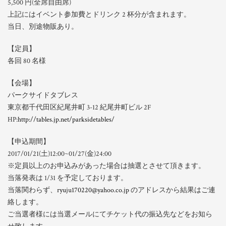
5,500 円(全席自由席)
上記にはイベント参加費とドリンク 2 杯分が含まれます。
当日、別途物販あり。
【定員】
各回 80 名様
【会場】
パークサイドタブレス
東京都千代田区紀尾井町 3-12 紀尾井町ビル 2F
HP:
http://tables.jp.net/parksidetables/
【申込期間】
2017/01/21(土)12:00~01/27(金)24:00
※定員以上のお申込みがあった場合は抽選とさせて頂きます。
当落発表は 1/31 を予定しております。
当落関わらず、
ryuju170220@yahoo.co.jp
のアドレスから結果はご連
絡します。
ご当選者様には当選メールにてチケット代の振込先などをお知ら