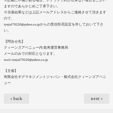
※記載に不備がある場合、チケット予約が出来ない場合もござい
ますのであらかじめご了承下さい。
※当落結果などは上記メールアドレスからご連絡させて頂きます
ので、
ryuju170220@yahoo.co.jp
からの受信拒否設定を外しておいて下さ
い。
【問合せ先】
クィーンズアベニュー内 龍寿運営事務局
メールのみでの対応となります。
mail=
ryuju170220@yahoo.co.jp
【主催】
有限会社ギグマネジメントジャパン・株式会社クィーンズアベニ
ュー
back
next