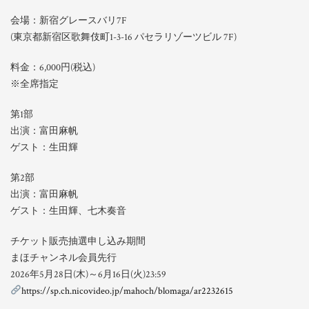
会場：新宿グレースバリ7F
(東京都新宿区歌舞伎町1-3-16 パセラリゾーツビル 7F)
料金：6,000円(税込)
※全席指定
第1部
出演：富田麻帆
ゲスト：生田輝
第2部
出演：富田麻帆
ゲスト：生田輝、七木奏音
チケット販売抽選申し込み期間
まほチャンネル会員先行
2026年5月28日(木)～6月16日(火)23:59
https://sp.ch.nicovideo.jp/mahoch/blomaga/ar2232615