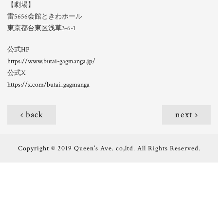
【劇場】
雷5656会館ときわホール
東京都台東区浅草3-6-1
公式HP
https://www.butai-gagmanga.jp/
公式X
https://x.com/butai_gagmanga
back
next
Copyright © 2019 Queen’s Ave. co,ltd. All Rights Reserved.